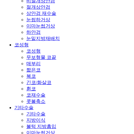
비절개상안검
절개상안검
상안검 재수술
눈썹하거상
이마눈썹거상
하안검
눈밑지방재배치
코성형
코성형
무보형물 코끝
매부리
짧은코
복코
긴코/화살코
휜코
코재수술
콧볼축소
기타수술
기타수술
지방이식
볼턱 지방흡입
이마눈썹거상