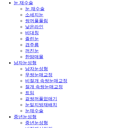
눈 재수술
눈 재수술
소세지눈
쌍꺼풀풀림
낮은라인
비대칭
졸린눈
겹주름
꺼진눈
한땀매몰
남자눈성형
남자눈성형
무쌍눈매교정
비절개 속쌍눈매교정
절개 속쌍눈매교정
트임
겉쌍꺼풀없애기
눈밑지방재배치
눈재수술
중년눈성형
중년눈성형