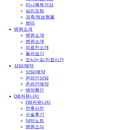
미니복부거상
실리프팅
귀족/턱보형물
쁘띠
병원소개
병원소개
병원소개
의료진소개
둘러보기
오시는길/진료시간
상담/예약
상담/예약
온라인상담
온라인예약
예약확인
DB커뮤니티
DB커뮤니티
전후사진
수술후기
닥터노트
병원소식