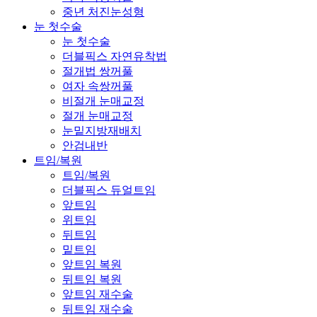
중년 처진눈성형
눈 첫수술
눈 첫수술
더블픽스 자연유착법
절개법 쌍꺼풀
여자 속쌍꺼풀
비절개 눈매교정
절개 눈매교정
눈밑지방재배치
안검내반
트임/복원
트임/복원
더블픽스 듀얼트임
앞트임
위트임
뒤트임
밑트임
앞트임 복원
뒤트임 복원
앞트임 재수술
뒤트임 재수술