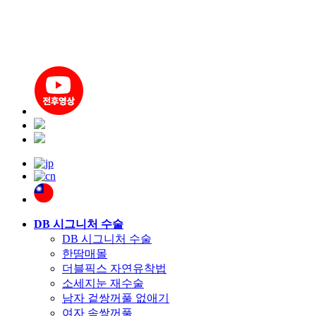
DB 시그니처 수술
DB 시그니처 수술
한땀매몰
더블픽스 자연유착법
소세지눈 재수술
남자 겉쌍꺼풀 없애기
여자 속쌍꺼풀