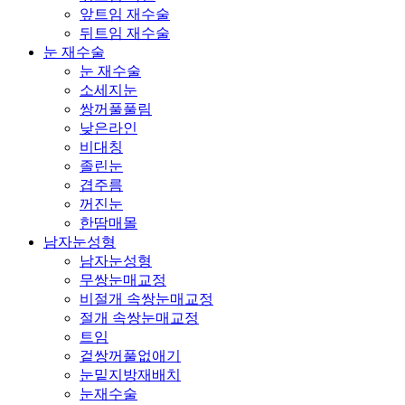
앞트임 재수술
뒤트임 재수술
눈 재수술
눈 재수술
소세지눈
쌍꺼풀풀림
낮은라인
비대칭
졸린눈
겹주름
꺼진눈
한땀매몰
남자눈성형
남자눈성형
무쌍눈매교정
비절개 속쌍눈매교정
절개 속쌍눈매교정
트임
겉쌍꺼풀없애기
눈밑지방재배치
눈재수술