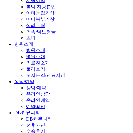
지방이식
볼턱 지방흡입
이마눈썹거상
미니복부거상
실리프팅
귀족/턱보형물
쁘띠
병원소개
병원소개
병원소개
의료진소개
둘러보기
오시는길/진료시간
상담/예약
상담/예약
온라인상담
온라인예약
예약확인
DB커뮤니티
DB커뮤니티
전후사진
수술후기