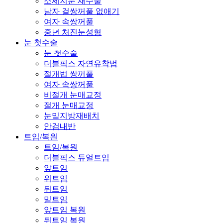
소세지눈 재수술
남자 겉쌍꺼풀 없애기
여자 속쌍꺼풀
중년 처진눈성형
눈 첫수술
눈 첫수술
더블픽스 자연유착법
절개법 쌍꺼풀
여자 속쌍꺼풀
비절개 눈매교정
절개 눈매교정
눈밑지방재배치
안검내반
트임/복원
트임/복원
더블픽스 듀얼트임
앞트임
위트임
뒤트임
밑트임
앞트임 복원
뒤트임 복원