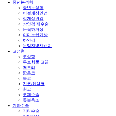
중년눈성형
중년눈성형
비절개상안검
절개상안검
상안검 재수술
눈썹하거상
이마눈썹거상
하안검
눈밑지방재배치
코성형
코성형
무보형물 코끝
매부리
짧은코
복코
긴코/화살코
휜코
코재수술
콧볼축소
기타수술
기타수술