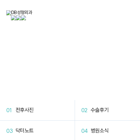
DB Plastic Surgery
DB 커뮤니티
전후사진
수술후기
닥터노트
병원소식