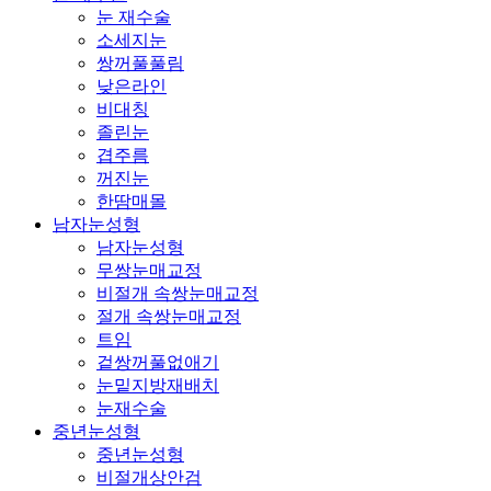
눈 재수술
소세지눈
쌍꺼풀풀림
낮은라인
비대칭
졸린눈
겹주름
꺼진눈
한땀매몰
남자눈성형
남자눈성형
무쌍눈매교정
비절개 속쌍눈매교정
절개 속쌍눈매교정
트임
겉쌍꺼풀없애기
눈밑지방재배치
눈재수술
중년눈성형
중년눈성형
비절개상안검