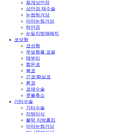
절개상안검
상안검 재수술
눈썹하거상
이마눈썹거상
하안검
눈밑지방재배치
코성형
코성형
무보형물 코끝
매부리
짧은코
복코
긴코/화살코
휜코
코재수술
콧볼축소
기타수술
기타수술
지방이식
볼턱 지방흡입
이마눈썹거상