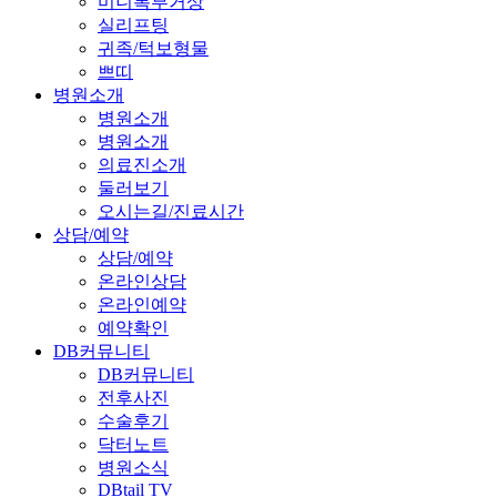
미니복부거상
실리프팅
귀족/턱보형물
쁘띠
병원소개
병원소개
병원소개
의료진소개
둘러보기
오시는길/진료시간
상담/예약
상담/예약
온라인상담
온라인예약
예약확인
DB커뮤니티
DB커뮤니티
전후사진
수술후기
닥터노트
병원소식
DBtail TV