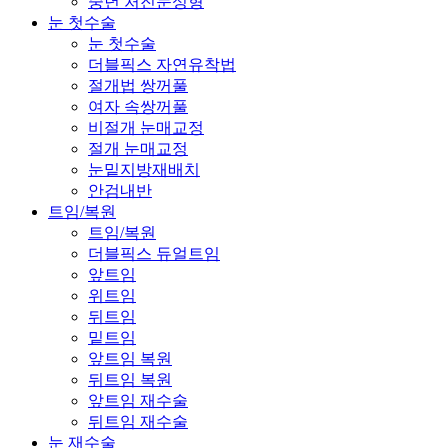
중년 처진눈성형
눈 첫수술
눈 첫수술
더블픽스 자연유착법
절개법 쌍꺼풀
여자 속쌍꺼풀
비절개 눈매교정
절개 눈매교정
눈밑지방재배치
안검내반
트임/복원
트임/복원
더블픽스 듀얼트임
앞트임
위트임
뒤트임
밑트임
앞트임 복원
뒤트임 복원
앞트임 재수술
뒤트임 재수술
눈 재수술