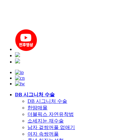
DB 시그니처 수술
DB 시그니처 수술
한땀매몰
더블픽스 자연유착법
소세지눈 재수술
남자 겉쌍꺼풀 없애기
여자 속쌍꺼풀