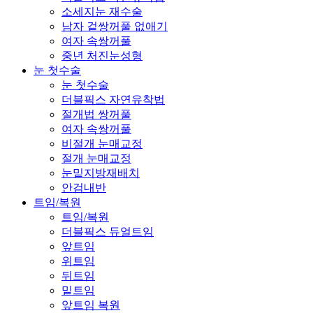
소세지눈 재수술
남자 겉쌍꺼풀 없애기
여자 속쌍꺼풀
중년 처진눈성형
눈 첫수술
눈 첫수술
더블픽스 자연유착법
절개법 쌍꺼풀
여자 속쌍꺼풀
비절개 눈매교정
절개 눈매교정
눈밑지방재배치
안검내반
트임/복원
트임/복원
더블픽스 듀얼트임
앞트임
위트임
뒤트임
밑트임
앞트임 복원