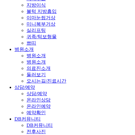
지방이식
볼턱 지방흡입
이마눈썹거상
미니복부거상
실리프팅
귀족/턱보형물
쁘띠
병원소개
병원소개
병원소개
의료진소개
둘러보기
오시는길/진료시간
상담/예약
상담/예약
온라인상담
온라인예약
예약확인
DB커뮤니티
DB커뮤니티
전후사진