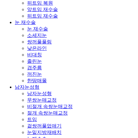
뒤트임 복원
앞트임 재수술
뒤트임 재수술
눈 재수술
눈 재수술
소세지눈
쌍꺼풀풀림
낮은라인
비대칭
졸린눈
겹주름
꺼진눈
한땀매몰
남자눈성형
남자눈성형
무쌍눈매교정
비절개 속쌍눈매교정
절개 속쌍눈매교정
트임
겉쌍꺼풀없애기
눈밑지방재배치