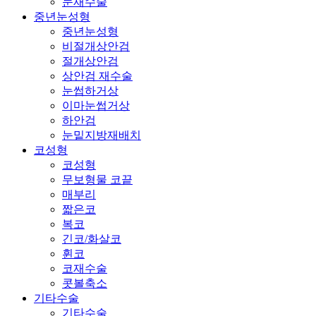
눈재수술
중년눈성형
중년눈성형
비절개상안검
절개상안검
상안검 재수술
눈썹하거상
이마눈썹거상
하안검
눈밑지방재배치
코성형
코성형
무보형물 코끝
매부리
짧은코
복코
긴코/화살코
휜코
코재수술
콧볼축소
기타수술
기타수술