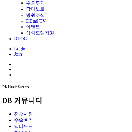
수술후기
닥터노트
병원소식
DBtail TV
이벤트
성형모델지원
BLOG
Login
Join
DB Plastic Surgery
DB 커뮤니티
전후사진
수술후기
닥터노트