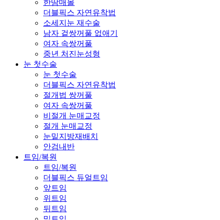
한땀매몰
더블픽스 자연유착법
소세지눈 재수술
남자 겉쌍꺼풀 없애기
여자 속쌍꺼풀
중년 처진눈성형
눈 첫수술
눈 첫수술
더블픽스 자연유착법
절개법 쌍꺼풀
여자 속쌍꺼풀
비절개 눈매교정
절개 눈매교정
눈밑지방재배치
안검내반
트임/복원
트임/복원
더블픽스 듀얼트임
앞트임
위트임
뒤트임
밑트임