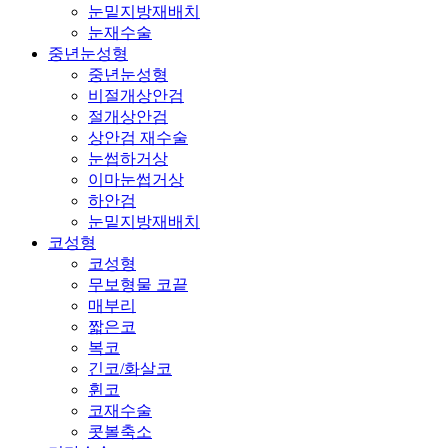
눈밑지방재배치
눈재수술
중년눈성형
중년눈성형
비절개상안검
절개상안검
상안검 재수술
눈썹하거상
이마눈썹거상
하안검
눈밑지방재배치
코성형
코성형
무보형물 코끝
매부리
짧은코
복코
긴코/화살코
휜코
코재수술
콧볼축소