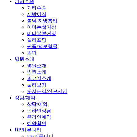
기타수술
기타수술
지방이식
볼턱 지방흡입
이마눈썹거상
미니복부거상
실리프팅
귀족/턱보형물
쁘띠
병원소개
병원소개
병원소개
의료진소개
둘러보기
오시는길/진료시간
상담/예약
상담/예약
온라인상담
온라인예약
예약확인
DB커뮤니티
DB커뮤니티