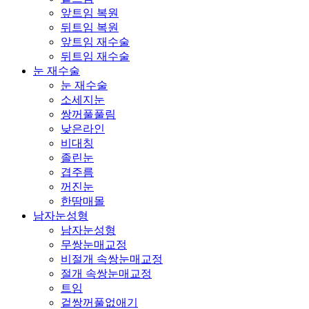
앞트임 복원
뒤트임 복원
앞트임 재수술
뒤트임 재수술
눈 재수술
눈 재수술
소세지눈
쌍꺼풀풀림
낮은라인
비대칭
졸린눈
겹주름
꺼진눈
한땀매몰
남자눈성형
남자눈성형
무쌍눈매교정
비절개 속쌍눈매교정
절개 속쌍눈매교정
트임
겉쌍꺼풀없애기